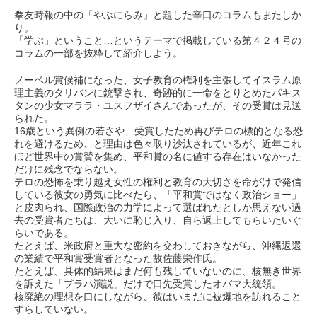
拳友時報の中の「やぶにらみ」と題した辛口のコラムもまたしか
り。
「学ぶ」ということ…というテーマで掲載している第４２４号の
コラムの一部を抜粋して紹介しよう。
ノーベル賞候補になった、女子教育の権利を主張してイスラム原
理主義のタリバンに銃撃され、奇跡的に一命をとりとめたパキス
タンの少女マララ・ユスフザイさんであったが、その受賞は見送
られた。
16歳という異例の若さや、受賞したため再びテロの標的となる恐
れを避けるため、と理由は色々取り沙汰されているが、近年これ
ほど世界中の賞賛を集め、平和賞の名に値する存在はいなかった
だけに残念でならない。
テロの恐怖を乗り越え女性の権利と教育の大切さを命がけで発信
している彼女の勇気に比べたら、「平和賞ではなく政治ショー」
と皮肉られ、国際政治の力学によって選ばれたとしか思えない過
去の受賞者たちは、大いに恥じ入り、自ら返上してもらいたいぐ
らいである。
たとえば、米政府と重大な密約を交わしておきながら、沖縄返還
の業績で平和賞受賞者となった故佐藤栄作氏。
たとえば、具体的結果はまだ何も残していないのに、核無き世界
を訴えた「プラハ演説」だけで口先受賞したオバマ大統領。
核廃絶の理想を口にしながら、彼はいまだに被爆地を訪れること
すらしていない。