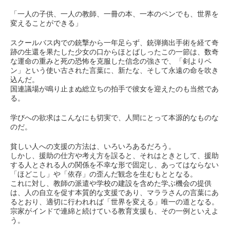
「一人の子供、一人の教師、一冊の本、一本のペンでも、世界を
変えることができる」
スクールバス内での銃撃から一年足らず、銃弾摘出手術を経て奇
跡の生還を果たした少女の口からほとばしったこの一節は、数奇
な運命の重みと死の恐怖を克服した信念の強さで、「剣よりペ
ン」という使い古された言葉に、新たな、そして永遠の命を吹き
込んだ。
国連議場が鳴り止まぬ総立ちの拍手で彼女を迎えたのも当然であ
る。
学びへの欲求はこんなにも切実で、人間にとって本源的なものな
のだ。
貧しい人への支援の方法は、いろいろあるだろう。
しかし、援助の仕方や考え方を誤ると、それはときとして、援助
する人とされる人の関係を不幸な形で固定し、あってはならない
「ほどこし」や「依存」の歪んだ観念を生むもととなる。
これに対し、教師の派遣や学校の建設を含めた学ぶ機会の提供
は、人の自立を促す本質的な支援であり、マララさんの言葉にあ
るとおり、適切に行われれば「世界を変える」唯一の道となる。
宗家がインドで連綿と続けている教育支援も、その一例といえよ
う。