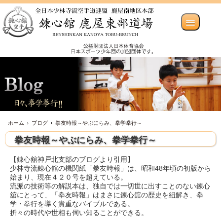
ホーム
ブログ
拳友時報～やぶにらみ、拳学拳行～
拳友時報～やぶにらみ、拳学拳行～
【錬心舘神戸北支部のブログより引用】
少林寺流錬心舘の機関紙「拳友時報」は、昭和48年頃の初版から
始まり、現在４２０号を超えている。
流派の技術等の解説本は、独自では一切世に出すことのない錬心
舘にとって、「拳友時報」はまさに錬心舘の歴史を紐解き、拳
学・拳行を導く貴重なバイブルである。
折々の時代や世相も伺い知ることができる。