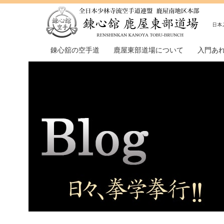
錬心舘の空手道
鹿屋東部道場について
入門あ