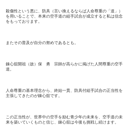
殺傷性という悪に、防具（言い換えるならば人命尊重の「道」）
を用いることで、本来の空手道の組手試合が成立すると私は信念
をもっております。
またその普及が自分の努めであるとも。
錬心舘開祖（故）保 勇 宗師が高らかに掲げた人間尊重の空手
道。
人命尊重の基本理念から、終始一貫、防具付組手試合の正当性を
主張してきたのが錬心舘です。
この正当性が、世界中の空手を励む青少年の未来を、空手道の未
来を築いていくものと信じ、錬心舘は今後も挑戦し続けます。