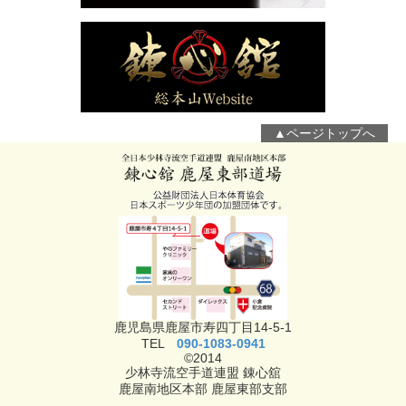
▲ページトップへ
鹿児島県鹿屋市寿四丁目14-5-1
TEL
090-1083-0941
©2014
少林寺流空手道連盟 錬心舘
鹿屋南地区本部 鹿屋東部支部