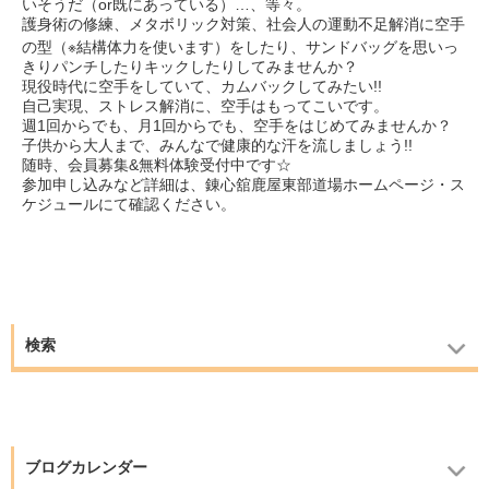
いそうだ（or既にあっている）…、等々。
護身術の修練、メタボリック対策、社会人の運動不足解消に空手
の型（※結構体力を使います）をしたり、
サンドバッグを思いっ
きりパンチしたりキックしたりしてみませんか？
現役時代に空手をしていて、カムバックしてみたい!!
自己実現、ストレス解消に、空手はもってこいです。
週1回からでも、月1回からでも、空手をはじめてみませんか？
子供から大人まで、みんなで健康的な汗を流しましょう!!
随時、会員募集&無料体験受付中です☆
参加申し込みなど詳細は、錬心舘鹿屋東部道場ホームページ・ス
ケジュールにて確認ください。
検索
ブログカレンダー