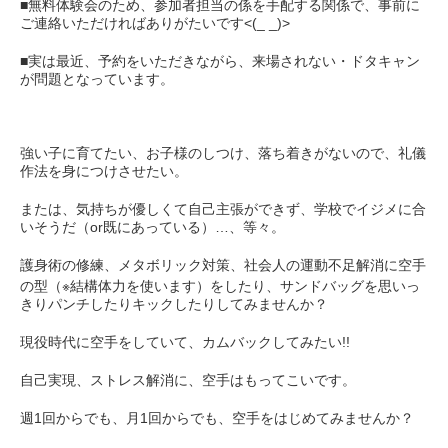
■無料体験会のため、参加者担当の係を手配する関係で、事前に
ご連絡いただければありがたいです<(_ _)>
■実は最近、予約をいただきながら、来場されない・ドタキャン
が問題となっています。
強い子に育てたい、お子様のしつけ、落ち着きがないので、礼儀
作法を身につけさせたい。
または、気持ちが優しくて自己主張ができず、学校でイジメに合
いそうだ（or既にあっている）…、等々。
護身術の修練、メタボリック対策、社会人の運動不足解消に空手
の型（※結構体力を使います）をしたり、サンドバッグを思いっ
きりパンチしたりキックしたりしてみませんか？
現役時代に空手をしていて、カムバックしてみたい!!
自己実現、ストレス解消に、空手はもってこいです。
週1回からでも、月1回からでも、空手をはじめてみませんか？