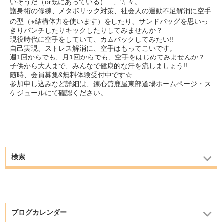
いそうだ（or既にあっている）…、等々。
護身術の修練、メタボリック対策、社会人の運動不足解消に空手
の型（※結構体力を使います）をしたり、
サンドバッグを思いっ
きりパンチしたりキックしたりしてみませんか？
現役時代に空手をしていて、カムバックしてみたい!!
自己実現、ストレス解消に、空手はもってこいです。
週1回からでも、月1回からでも、空手をはじめてみませんか？
子供から大人まで、みんなで健康的な汗を流しましょう!!
随時、会員募集&無料体験受付中です☆
参加申し込みなど詳細は、錬心舘鹿屋東部道場ホームページ・ス
ケジュールにて確認ください。
検索
ブログカレンダー