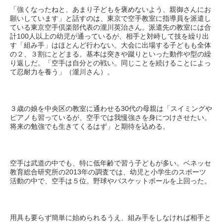
「強くなったねと、あまり子どもを褒めないよう、親御さんにお
願いしています」と話すのは、東京で空手教室に指導員を派遣し
ている東京空手倶楽部代表の瀧川英治さん。派遣先の教室には合
計100人以上の幼児が通っているが、相手と対峙して技を繰り出
す「組み手」はほとんど行わない。大会に出場する子どもも全体
の２、３割にとどまる。基本は突きや蹴りといった動作や型の繰
り返しだ。「空手は自分との戦い。同じことを続けることによっ
て忍耐力を養う」（瀧川さん）。
３歳の娘を中央区の教室に通わせる30代の母親は「スイミングや
ピアノも習っているが、空手では我慢強さを身につけさせたい。
将来の勉強でも生きてくるはず」と期待を込める。
空手は武道の中でも、特に低年齢で習う子どもが多い。ベネッセ
教育総合研究所の2013年の調査では、幼児と小学生のスポーツ
活動の中で、空手は５位。野球やバスケットボールを上回った。
用具も要らず簡単に始められるうえ、組み手をしなければ相手と