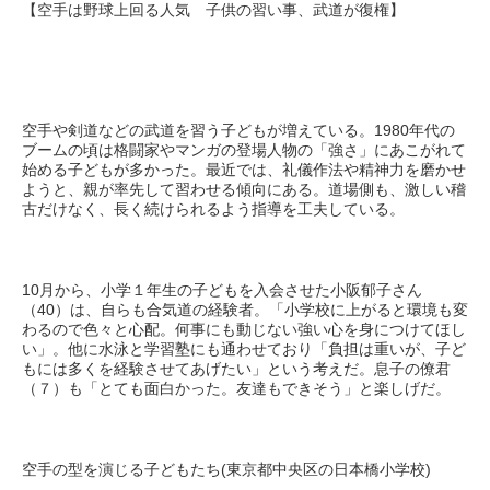
【空手は野球上回る人気 子供の習い事、武道が復権】
空手や剣道などの武道を習う子どもが増えている。1980年代の
ブームの頃は格闘家やマンガの登場人物の「強さ」にあこがれて
始める子どもが多かった。最近では、礼儀作法や精神力を磨かせ
ようと、親が率先して習わせる傾向にある。道場側も、激しい稽
古だけなく、長く続けられるよう指導を工夫している。
10月から、小学１年生の子どもを入会させた小阪郁子さん
（40）は、自らも合気道の経験者。「小学校に上がると環境も変
わるので色々と心配。何事にも動じない強い心を身につけてほし
い」。他に水泳と学習塾にも通わせており「負担は重いが、子ど
もには多くを経験させてあげたい」という考えだ。息子の僚君
（７）も「とても面白かった。友達もできそう」と楽しげだ。
空手の型を演じる子どもたち(東京都中央区の日本橋小学校)