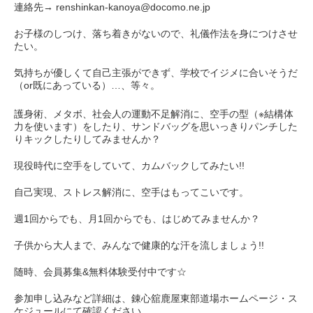
連絡先→ renshinkan-kanoya@docomo.ne.jp
お子様のしつけ、落ち着きがないので、礼儀作法を身につけさせ
たい。
気持ちが優しくて自己主張ができず、学校でイジメに合いそうだ
（or既にあっている）…、等々。
護身術、メタボ、社会人の運動不足解消に、空手の型（※結構体
力を使います）をしたり、サンドバッグを思いっきりパンチした
りキックしたりしてみませんか？
現役時代に空手をしていて、カムバックしてみたい!!
自己実現、ストレス解消に、空手はもってこいです。
週1回からでも、月1回からでも、はじめてみませんか？
子供から大人まで、みんなで健康的な汗を流しましょう!!
随時、会員募集&無料体験受付中です☆
参加申し込みなど詳細は、錬心舘鹿屋東部道場ホームページ・ス
ケジュールにて確認ください。