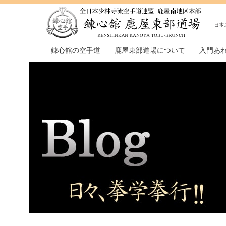
錬心舘の空手道
鹿屋東部道場について
入門あ