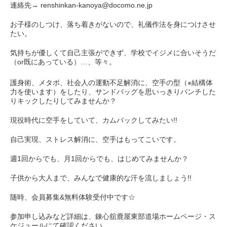
連絡先→ renshinkan-kanoya@docomo.ne.jp
お子様のしつけ、落ち着きがないので、礼儀作法を身につけさせ
たい。
気持ちが優しくて自己主張ができず、学校でイジメに合いそうだ
（or既にあっている）…、等々。
護身術、メタボ、社会人の運動不足解消に、空手の型（※結構体
力を使います）をしたり、サンドバッグを思いっきりパンチした
りキックしたりしてみませんか？
現役時代に空手をしていて、カムバックしてみたい!!
自己実現、ストレス解消に、空手はもってこいです。
週1回からでも、月1回からでも、はじめてみませんか？
子供から大人まで、みんなで健康的な汗を流しましょう!!
随時、会員募集&無料体験受付中です☆
参加申し込みなど詳細は、錬心舘鹿屋東部道場ホームページ・ス
ケジュールにて確認ください。