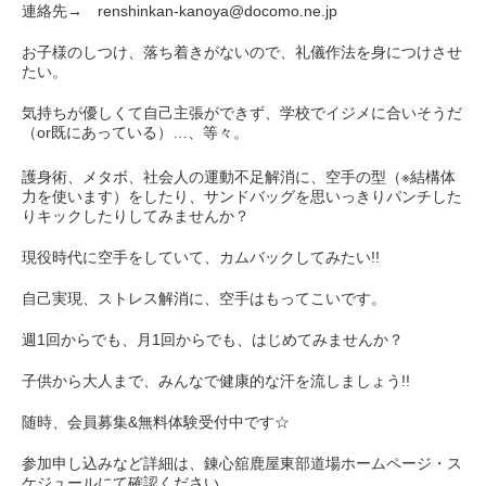
連絡先→ renshinkan-kanoya@docomo.ne.jp
お子様のしつけ、落ち着きがないので、礼儀作法を身につけさせ
たい。
気持ちが優しくて自己主張ができず、学校でイジメに合いそうだ
（or既にあっている）…、等々。
護身術、メタボ、社会人の運動不足解消に、空手の型（※結構体
力を使います）をしたり、サンドバッグを思いっきりパンチした
りキックしたりしてみませんか？
現役時代に空手をしていて、カムバックしてみたい!!
自己実現、ストレス解消に、空手はもってこいです。
週1回からでも、月1回からでも、はじめてみませんか？
子供から大人まで、みんなで健康的な汗を流しましょう!!
随時、会員募集&無料体験受付中です☆
参加申し込みなど詳細は、錬心舘鹿屋東部道場ホームページ・ス
ケジュールにて確認ください。