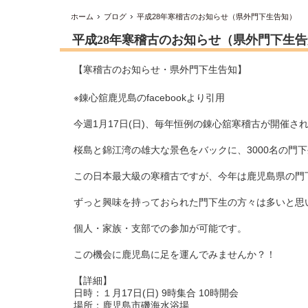
ホーム
ブログ
平成28年寒稽古のお知らせ（県外門下生告知）
平成28年寒稽古のお知らせ（県外門下生
【寒稽古のお知らせ・県外門下生告知】
※錬心舘鹿児島のfacebookより引用
今週1月17日(日)、毎年恒例の錬心舘寒稽古が開催さ
桜島と錦江湾の雄大な景色をバックに、3000名の門
この日本最大級の寒稽古ですが、今年は鹿児島県の門
ずっと興味を持っておられた門下生の方々は多いと思
個人・家族・支部での参加が可能です。
この機会に鹿児島に足を運んでみませんか？！
【詳細】
日時：１月17日(日) 9時集合 10時開会
場所：鹿児島市磯海水浴場