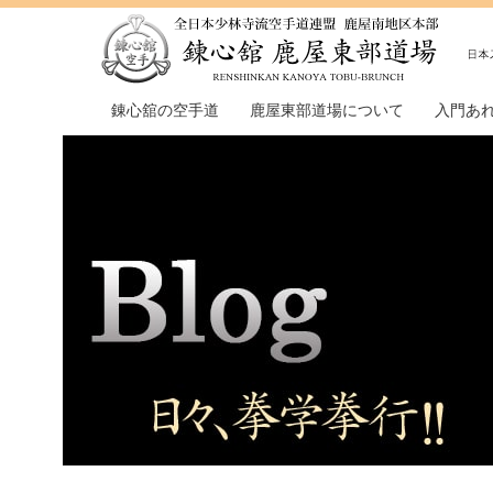
錬心舘の空手道
鹿屋東部道場について
入門あ