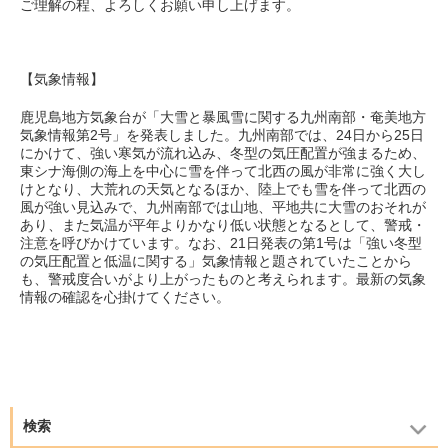
ご理解の程、よろしくお願い申し上げます。
【気象情報】
鹿児島地方気象台が「大雪と暴風雪に関する九州南部・奄美地方
気象情報第2号」を発表しました。九州南部では、24日から25日
にかけて、強い寒気が流れ込み、冬型の気圧配置が強まるため、
東シナ海側の海上を中心に雪を伴って北西の風が非常に強く大し
けとなり、大荒れの天気となるほか、陸上でも雪を伴って北西の
風が強い見込みで、九州南部では山地、平地共に大雪のおそれが
あり、また気温が平年よりかなり低い状態となるとして、警戒・
注意を呼びかけています。なお、21日発表の第1号は「強い冬型
の気圧配置と低温に関する」気象情報と題されていたことから
も、警戒度合いがより上がったものと考えられます。最新の気象
情報の確認を心掛けてください。
検索