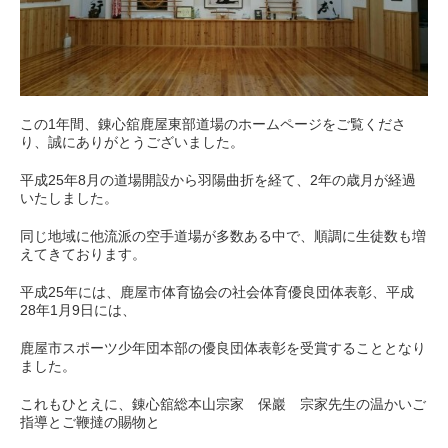
この1年間、錬心舘鹿屋東部道場のホームページをご覧くださ
り、誠にありがとうございました。
平成25年8月の道場開設から羽陽曲折を経て、2年の歳月が経過
いたしました。
同じ地域に他流派の空手道場が多数ある中で、順調に生徒数も増
えてきております。
平成25年には、鹿屋市体育協会の社会体育優良団体表彰、平成
28年1月9日には、
鹿屋市スポーツ少年団本部の優良団体表彰を受賞することとなり
ました。
これもひとえに、錬心舘総本山宗家 保巖 宗家先生の温かいご
指導とご鞭撻の賜物と