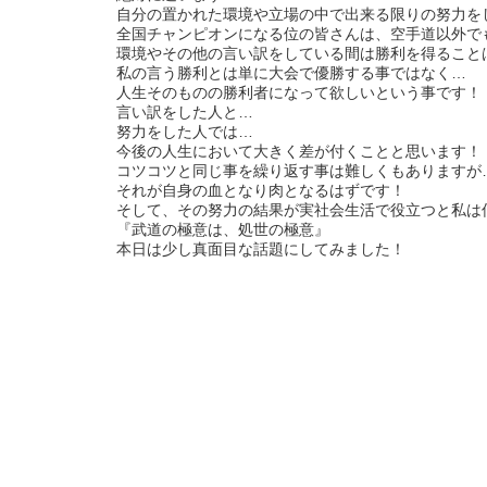
自分の置かれた環境や立場の中で出来る限りの努力を
全国チャンピオンになる位の皆さんは、空手道以外で
環境やその他の言い訳をしている間は勝利を得ること
私の言う勝利とは単に大会で優勝する事ではなく…
人生そのものの勝利者になって欲しいという事です！
言い訳をした人と…
努力をした人では…
今後の人生において大きく差が付くことと思います！
コツコツと同じ事を繰り返す事は難しくもありますが
それが自身の血となり肉となるはずです！
そして、その努力の結果が実社会生活で役立つと私は
『武道の極意は、処世の極意』
本日は少し真面目な話題にしてみました！