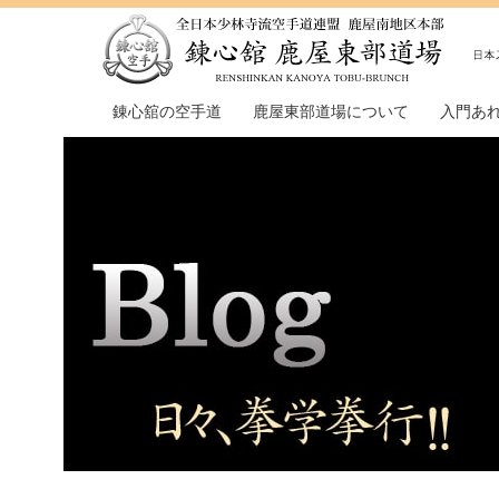
錬心舘の空手道
鹿屋東部道場について
入門あ