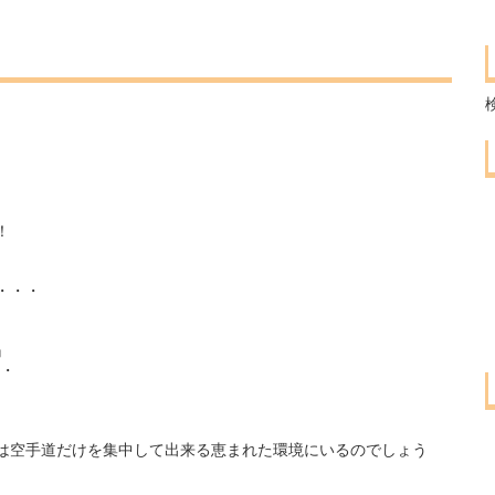
！
・・・
』
・・
は空手道だけを集中して出来る恵まれた環境にいるのでしょう