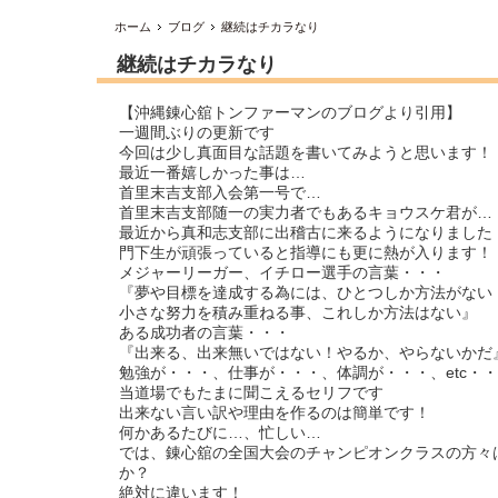
ホーム
ブログ
継続はチカラなり
継続はチカラなり
【沖縄錬心舘トンファーマンのブログより引用】
一週間ぶりの更新です
今回は少し真面目な話題を書いてみようと思います！
最近一番嬉しかった事は…
首里末吉支部入会第一号で…
首里末吉支部随一の実力者でもあるキョウスケ君が…
最近から真和志支部に出稽古に来るようになりました
門下生が頑張っていると指導にも更に熱が入ります！
メジャーリーガー、イチロー選手の言葉・・・
『夢や目標を達成する為には、ひとつしか方法がない
小さな努力を積み重ねる事、これしか方法はない』
ある成功者の言葉・・・
『出来る、出来無いではない！やるか、やらないかだ
勉強が・・・、仕事が・・・、体調が・・・、etc・
当道場でもたまに聞こえるセリフです
出来ない言い訳や理由を作るのは簡単です！
何かあるたびに…、忙しい…
では、錬心舘の全国大会のチャンピオンクラスの方々
か？
絶対に違います！