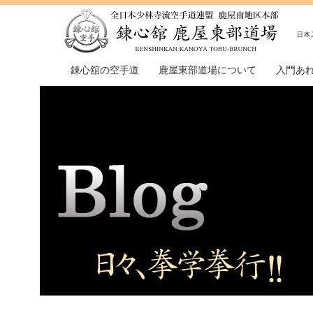
錬心舘の空手道
鹿屋東部道場について
入門あ