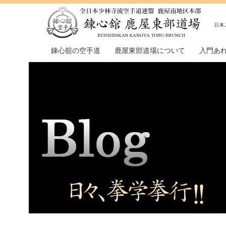
錬心舘の空手道
鹿屋東部道場について
入門あ