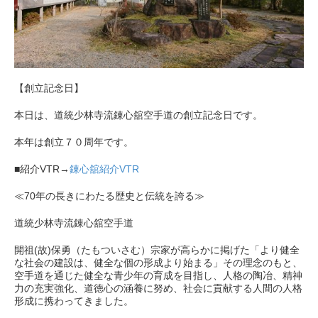
【創立記念日】
本日は、道統少林寺流錬心舘空手道の創立記念日です。
本年は創立７０周年です。
■紹介VTR→
錬心舘紹介VTR
≪70年の長きにわたる歴史と伝統を誇る≫
道統少林寺流錬心舘空手道
開祖(故)保勇（たもついさむ）宗家が高らかに掲げた「より健全
な社会の建設は、健全な個の形成より始まる」その理念のもと、
空手道を通じた健全な青少年の育成を目指し、人格の陶冶、精神
力の充実強化、道徳心の涵養に努め、社会に貢献する人間の人格
形成に携わってきました。